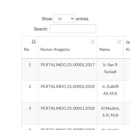
Show
entries
Search:
S
No
Nomor Anggota
Nama
Ku
1
PERTALINDO.31.00001.2017
Ir. Ilan R
Suriadi
2
PERTALINDO.31.00002.2018
Ir. Zulkifli
Ali, M.Si
3
PERTALINDO.31.00011.2018
Al Mudzni,
S.Pi, M.Si
4
PERTALINDO.31.00080.2018
Kuntarini