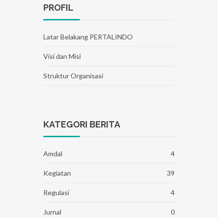
PROFIL
Latar Belakang PERTALINDO
Visi dan Misi
Struktur Organisasi
KATEGORI BERITA
Amdal
4
Kegiatan
39
Regulasi
4
Jurnal
0