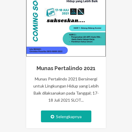
Munas Pertalindo 2021
Munas Pertalindo 2021 Bersinergi
untuk Lingkungan Hidup yang Lebih
Baik dilaksanakan pada Tanggal; 17-
18 Juli 2021 SLOT...
Selengkapnya