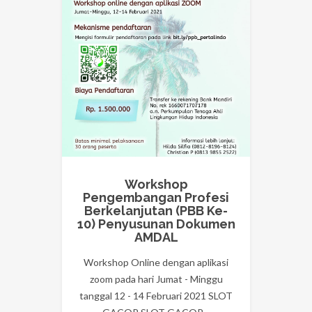
Workshop
Pengembangan Profesi
Berkelanjutan (PBB Ke-
10) Penyusunan Dokumen
AMDAL
Workshop Online dengan aplikasi
zoom pada hari Jumat - Minggu
tanggal 12 - 14 Februari 2021 SLOT