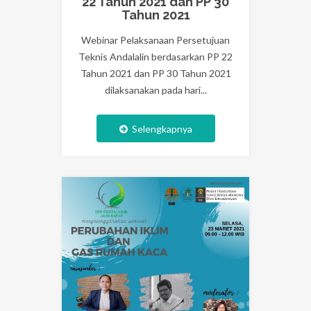
22 Tahun 2021 dan PP 30
Tahun 2021
Webinar Pelaksanaan Persetujuan
Teknis Andalalin berdasarkan PP 22
Tahun 2021 dan PP 30 Tahun 2021
dilaksanakan pada hari...
Selengkapnya