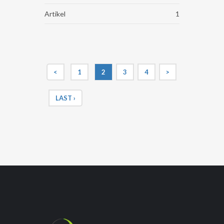
Artikel
1
<
1
2
3
4
>
LAST ›