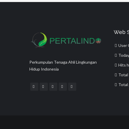
Web St
User O
Today 
Perkumpulan Tenaga Ahli Lingkungan
Hits h
Hidup Indonesia
Total
Total