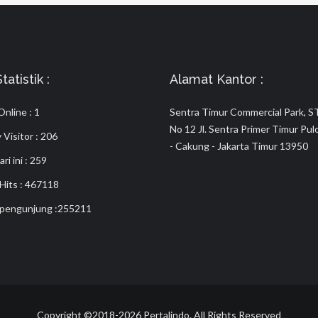
atistik :
Alamat Kantor :
nline : 1
Sentra Timur Commercial Park, 
No 12 Jl. Sentra Primer Timur Pu
Visitor : 206
- Cakung - Jakarta Timur 13950
ari ini : 259
 Hits : 467118
 pengunjung :255211
Copyright ©2018-2026 Pertalindo. All Rights Reserved