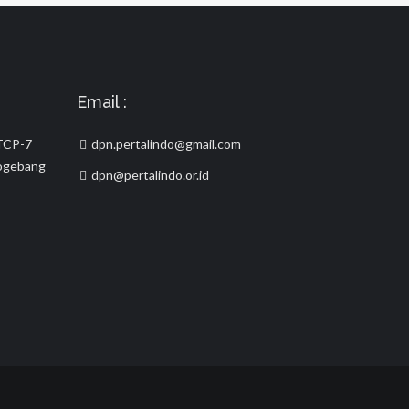
Email :
STCP-7
dpn.pertalindo@gmail.com
logebang
dpn@pertalindo.or.id